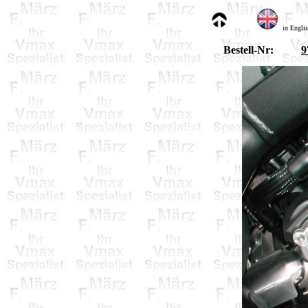
in Engli
Bestell-Nr:
9