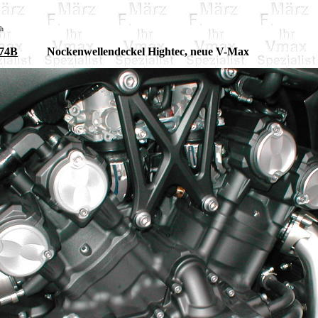
sh
74B
Nockenwellendeckel Hightec, neue V-Max