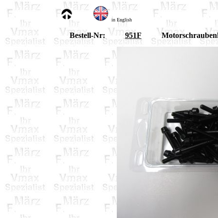
in English
Bestell-Nr:
951F
Motorschraubenk