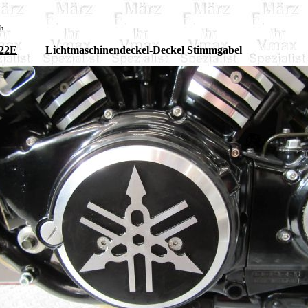
sh
22E
Lichtmaschinendeckel-Deckel Stimmgabel