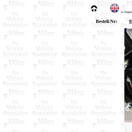
in Engli
Bestell-Nr:
9