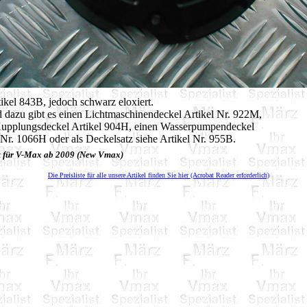
ikel 843B, jedoch schwarz eloxiert.
 dazu gibt es einen Lichtmaschinendeckel Artikel Nr. 922M,
Kupplungsdeckel Artikel 904H, einen Wasserpumpendeckel
 Nr. 1066H oder als Deckelsatz siehe Artikel Nr. 955B.
t für V-Max ab 2009 (New Vmax)
Die Preisliste für alle unsere Artikel finden Sie hier (Acrobat Reader erforderlich)