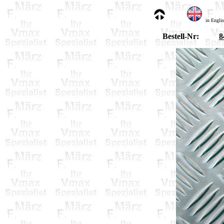
in Engli
Bestell-Nr:
8