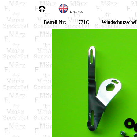
in English
Bestell-Nr:
771C
Windschutzschei