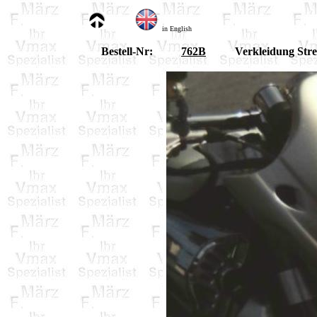
in English
Bestell-Nr:
762B
Verkleidung Stre