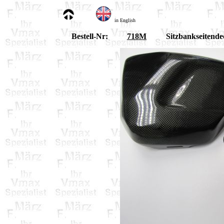
in English
Bestell-Nr:
718M
Sitzbankseitende