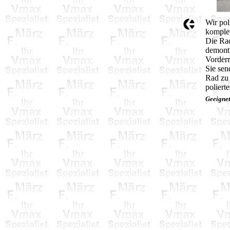
Wir pol
komplet
Die Ra
demonti
Vorderr
Sie sen
Rad zu 
poliert
Geeigne