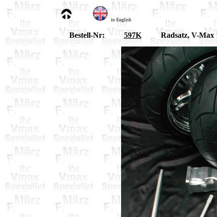
in English
Bestell-Nr:
597K
Radsatz, V-Max 1