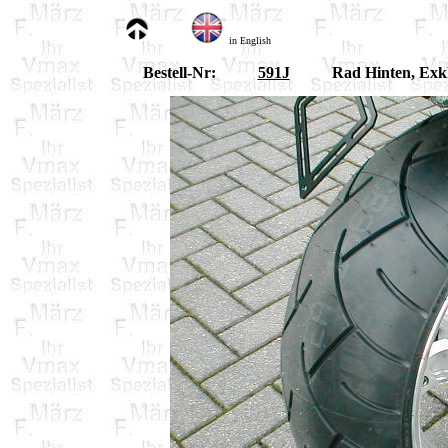
in English
Bestell-Nr:
591J
Rad Hinten, Exklu