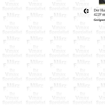
Der Hal
422F m
Geeigne