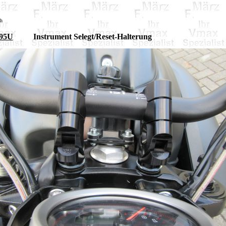
sh
95U
Instrument Selegt/Reset-Halterung