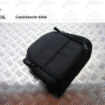
sh
74L
Gepäcktasche Klein