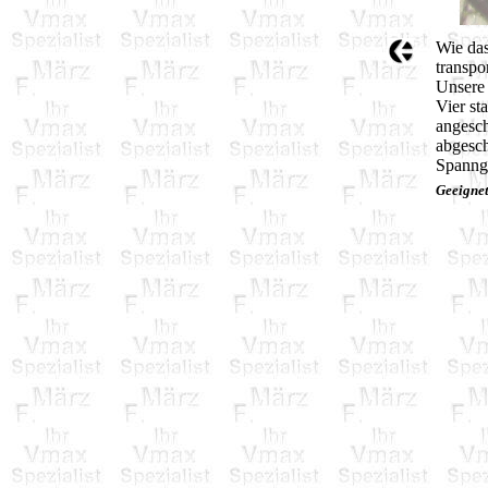
Wie das
transpo
Unsere
Vier st
angesch
abgesch
Spanngu
Geeigne