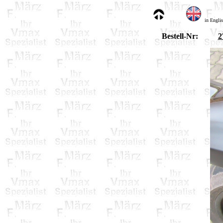
in Engli
Bestell-Nr:
2