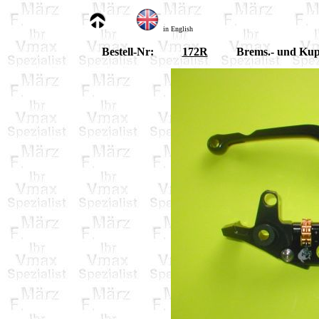
in English
Bestell-Nr:
172R
Brems.- und Kup