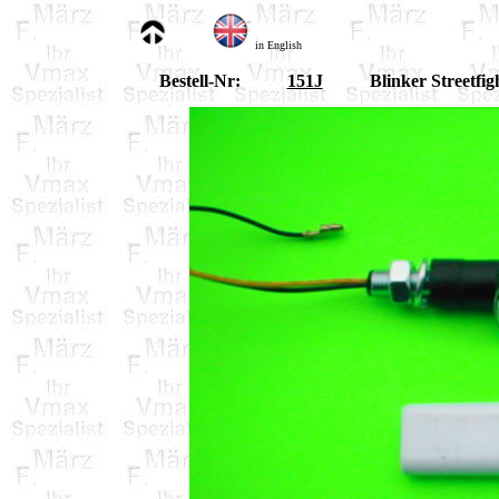
in English
Bestell-Nr:
151J
Blinker Streetfig