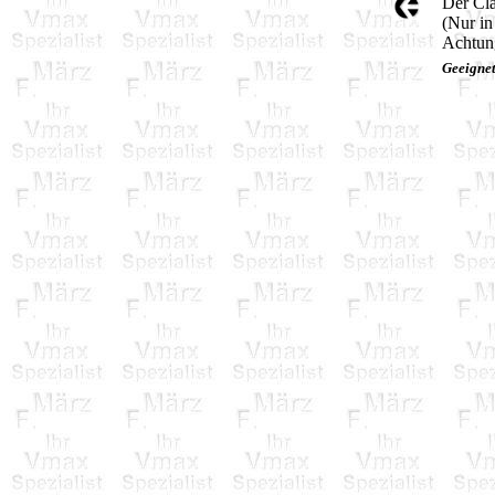
Der Cla
(Nur in
Achtun
Geeigne