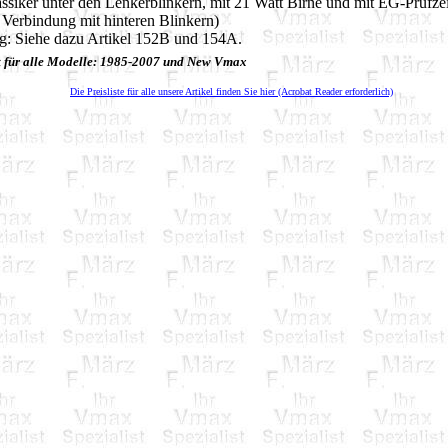
ssiker unter den Lenkerblinkern, mit 21 Watt Birne und mit EG-Prüfze
 Verbindung mit hinteren Blinkern)
g: Siehe dazu Artikel 152B und 154A.
t für alle Modelle: 1985-2007 und New Vmax
Die Preisliste für alle unsere Artikel finden Sie hier (Acrobat Reader erforderlich)