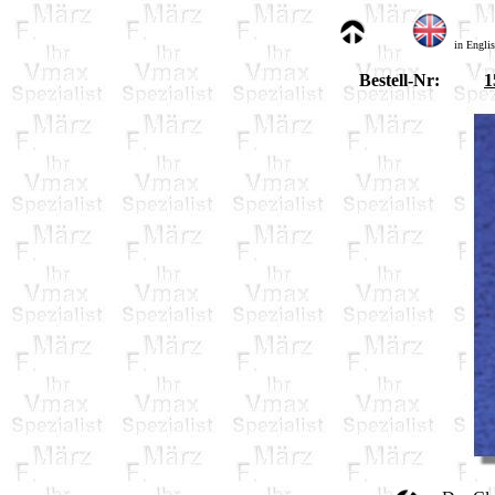
in Engli
Bestell-Nr:
1