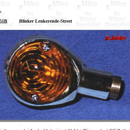
sh
51B
Blinker Lenkerende-Street