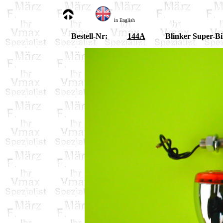
in English
Bestell-Nr:
144A
Blinker Super-B