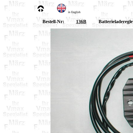
in English
Bestell-Nr:
136B
Batterieladeregl