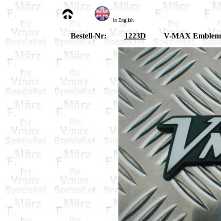
in English
Bestell-Nr:
1223D
V-MAX Emblem,