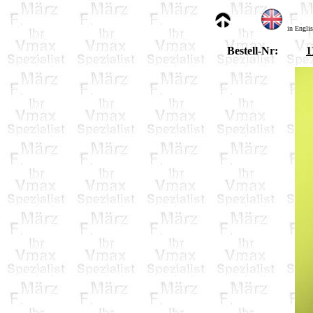
in Engli
Bestell-Nr:
1