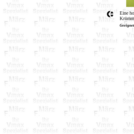
Eine h
Krümme
Geeignet