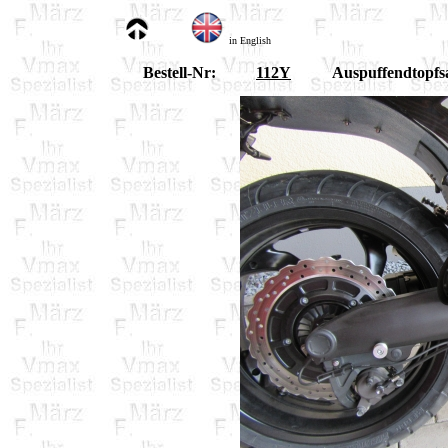
in English
Bestell-Nr:
112Y
Auspuffendtopfs